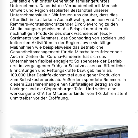
„Wir sind ein in dritter Generation familiengeführtes
Unternehmen. Daher ist die Verbundenheit mit Mensch,
Umwelt und Region etablierter Bestandteil unserer
Unternehmenskultur. Wir freuen uns darüber, dass dies
öffentlich in so starkem Ausmaß wahrgenommen wird.“ so
Remmers-Vorstandsvorsitzender Dirk Sieverding zu den
Abstimmungsergebnissen. Als Beispiel nennt er die
nachhaltigen Produkte des stark wachsenden [eco]-
Sortiments von Remmers, das Sponsoring von sozialen und
kulturellen Aktivitäten in der Region sowie vielfältige
Maßnahmen wie beispielsweise das Betriebliche
Gesundheitsmanagement für die Mitarbeiterzufriedenheit.
Auch in Zeiten der Corona-Pandemie hat sich das
Unternehmen flexibel engagiert: So spendete der Betrieb
erst im vergangenen Frühjahr Schutzmasken an öffentliche
Einrichtungen und Rettungskräfte bzw. gab mehr als
100.000 Liter Desinfektionsmittel aus eigener Produktion
zum Selbstkostenpreis ab. Außerdem spendete Remmers in
diesem Zusammenhang einen fünfstelligen Betrag an die
Löninger und die Cloppenburger Tafel. Und selbst eine
werkseigene KITA für Mitarbeiterkinder von 1-3 Jahren steht
unmittelbar vor der Eröffnung.