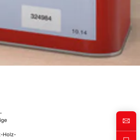
-
ige
t-Holz-