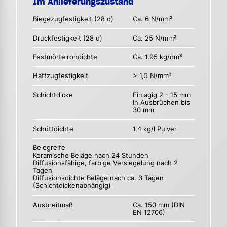
Im Anlieferungszustand
Biegezugfestigkeit (28 d)
Ca. 6 N/mm²
Druckfestigkeit (28 d)
Ca. 25 N/mm²
Festmörtelrohdichte
Ca. 1,95 kg/dm³
Haftzugfestigkeit
> 1,5 N/mm²
Schichtdicke
Einlagig 2 - 15 mm
In Ausbrüchen bis
30 mm
Schüttdichte
1,4 kg/l Pulver
Belegreife
Keramische Beläge nach 24 Stunden
Diffusionsfähige, farbige Versiegelung nach 2
Tagen
Diffusionsdichte Beläge nach ca. 3 Tagen
(Schichtdickenabhängig)
Ausbreitmaß
Ca. 150 mm (DIN
EN 12706)