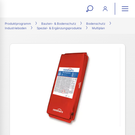
open
ope
search
mai
ation
Produktprogramm
Bauten- & Bodenschutz
Bodenschutz
Industrieboden
Spezial- & Ergänzungsprodukte
Multiplan
form
navi