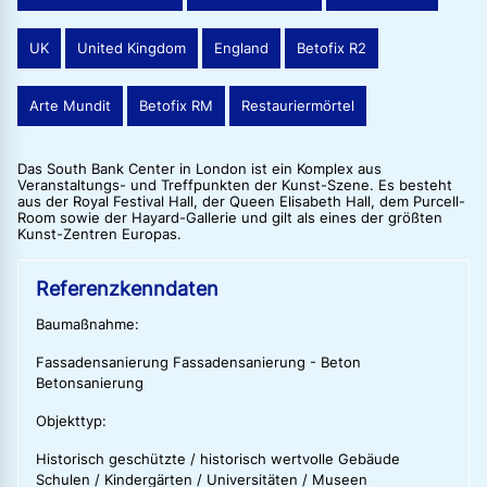
UK
United Kingdom
England
Betofix R2
Arte Mundit
Betofix RM
Restauriermörtel
Das South Bank Center in London ist ein Komplex aus
Veranstaltungs- und Treffpunkten der Kunst-Szene. Es besteht
aus der Royal Festival Hall, der Queen Elisabeth Hall, dem Purcell-
Room sowie der Hayard-Gallerie und gilt als eines der größten
Kunst-Zentren Europas.
Referenzkenndaten
Baumaßnahme:
Fassadensanierung Fassadensanierung - Beton
Betonsanierung
Objekttyp:
Historisch geschützte / historisch wertvolle Gebäude
Schulen / Kindergärten / Universitäten / Museen