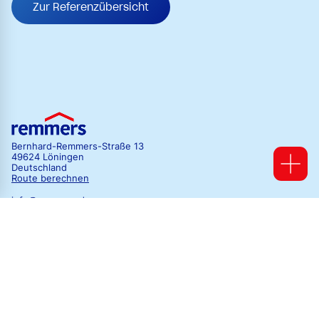
Zur Referenzübersicht
Bernhard-Remmers-Straße 13
49624 Löningen
Deutschland
Route berechnen
info@remmers.de
Mo-Do 07:00 - 17:15 Uhr
Fr 07:00 - 16:00 Uhr
Kontaktübersicht
Abonnieren Sie uns!
Folgen Sie uns auf Instagram!
Folgen sie uns auf TikTok!
Liken Sie uns!
Folgen Sie uns auf LinkedIn!