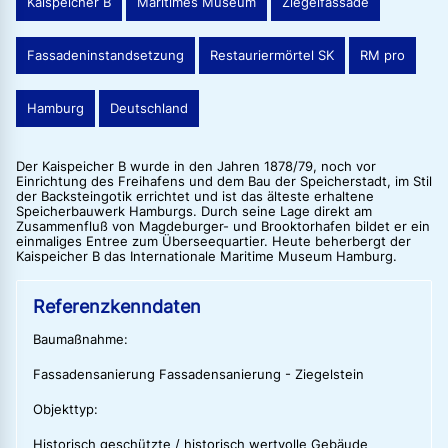
Kaispeicher B
Maritimes Museum
Ziegelfassade
Fassadeninstandsetzung
Restauriermörtel SK
RM pro
Hamburg
Deutschland
Der Kaispeicher B wurde in den Jahren 1878/79, noch vor
Einrichtung des Freihafens und dem Bau der Speicherstadt, im Stil
der Backsteingotik errichtet und ist das älteste erhaltene
Speicherbauwerk Hamburgs. Durch seine Lage direkt am
Zusammenfluß von Magdeburger- und Brooktorhafen bildet er ein
einmaliges Entree zum Überseequartier. Heute beherbergt der
Kaispeicher B das Internationale Maritime Museum Hamburg.
Referenzkenndaten
Baumaßnahme:
Fassadensanierung Fassadensanierung - Ziegelstein
Objekttyp:
Historisch geschützte / historisch wertvolle Gebäude