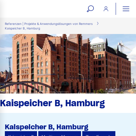
open
ope
search
mai
ation
Referenzen | Projekte & Anwendungslösungen von Remmers
Kaispeicher B, Hamburg
form
navi
Kaispeicher B, Hamburg
Kaispeicher B, Hamburg