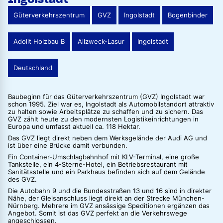
Güterverkehrszentrum
GVZ
Ingolstadt
Bogenbinder
Adolit Holzbau B
Allzweck-Lasur
Ingolstadt
Deutschland
Baubeginn für das Güterverkehrszentrum (GVZ) Ingolstadt war
schon 1995. Ziel war es, Ingolstadt als Automobilstandort attraktiv
zu halten sowie Arbeitsplätze zu schaffen und zu sichern. Das
GVZ zählt heute zu den modernsten Logistikeinrichtungen in
Europa und umfasst aktuell ca. 118 Hektar.
Das GVZ liegt direkt neben dem Werksgelände der Audi AG und
ist über eine Brücke damit verbunden.
Ein Container-Umschlagbahnhof mit KLV-Terminal, eine große
Tankstelle, ein 4-Sterne-Hotel, ein Betriebsrestaurant mit
Sanitätsstelle und ein Parkhaus befinden sich auf dem Gelände
des GVZ.
Die Autobahn 9 und die Bundesstraßen 13 und 16 sind in direkter
Nähe, der Gleisanschluss liegt direkt an der Strecke München-
Nürnberg. Mehrere im GVZ ansässige Speditionen ergänzen das
Angebot. Somit ist das GVZ perfekt an die Verkehrswege
angeschlossen.