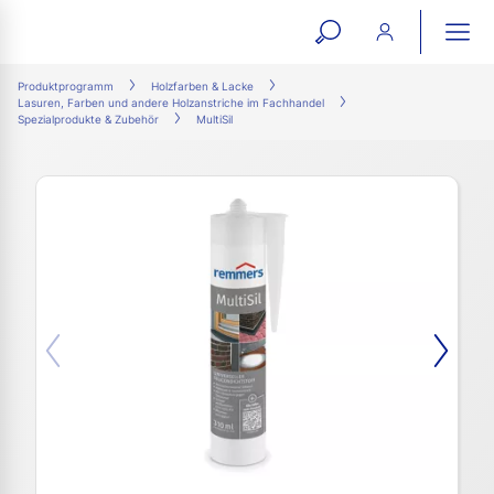
open
ope
search
mai
ation
Produktprogramm
Holzfarben & Lacke
Lasuren, Farben und andere Holzanstriche im Fachhandel
form
navi
Spezialprodukte & Zubehör
MultiSil