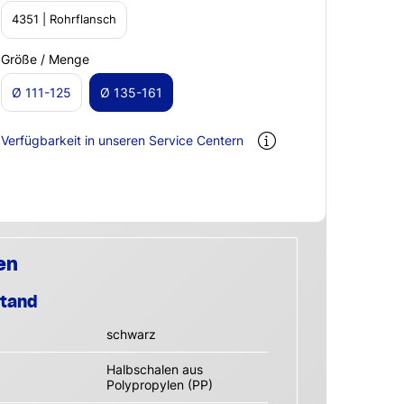
4351 | Rohrflansch
Größe / Menge
Ø 111-125
Ø 135-161
Verfügbarkeit in unseren Service Centern
en
stand
schwarz
Halbschalen aus
Polypropylen (PP)