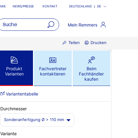
MIE
NEWS/PRESSE
KONTAKT
DEUTSCHLAND
DE
Mein Remmers
open
Teilen
Drucken
main
navigatio
Produkt
Fachvertreter
Beim
Varianten
kontaktieren
Fachhändler
kaufen
Variantentabelle
Durchmesser
Sonderanfertigung Ø > 110 mm
Variante