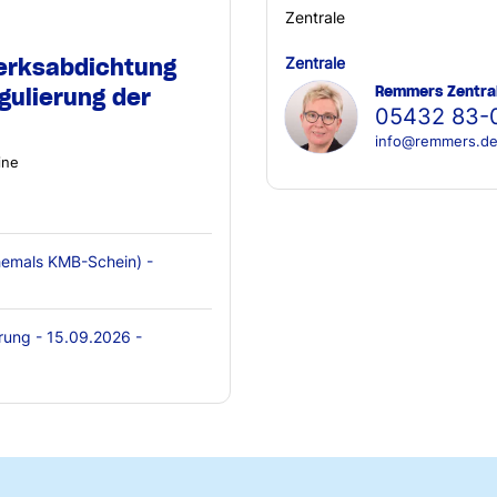
Zentrale
erksabdichtung
Zentrale
Remmers Zentra
gulierung der
05432 83-
info@remmers.d
ine
emals KMB-Schein) -
rung - 15.09.2026 -