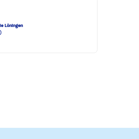
le Löningen
0
e