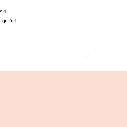
dig
logenfrei