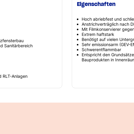
Eigenschaften
Hoch abriebfest und schlier
Anstrichverträglich nach D
Mit Filmkonservierer gege
Extrem haftstark
Benötigt auf vielen Unter
lzfensterbau
Sehr emissionsarm (GEV-
d Sanitärbereich
Schwerentflammbar
Entspricht den Grundsätze
Bauprodukten in Innenrä
nd RLT-Anlagen