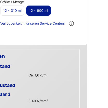
Größe / Menge
12 x 310 ml
12 x 600 ml
Verfügbarkeit in unseren Service Centern
en
stand
Ca. 1,0 g/ml
Zustand
stand
0,40 N/mm²