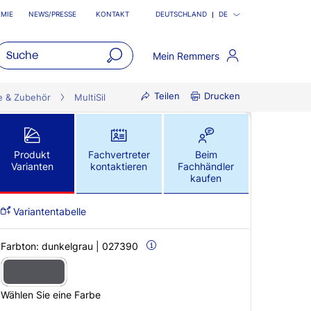
MIE
NEWS/PRESSE
KONTAKT
DEUTSCHLAND
DE
Mein Remmers
open
Teilen
Drucken
main
e & Zubehör
MultiSil
navigatio
Produkt
Fachvertreter
Beim
Varianten
kontaktieren
Fachhändler
kaufen
Variantentabelle
Farbton:
dunkelgrau | 027390
Wählen Sie eine Farbe