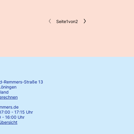
Seite
1
von
2
rd-Remmers-Straße 13
Löningen
land
erechnen
emmers.de
7:00 - 17:15 Uhr
0 - 16:00 Uhr
übersicht