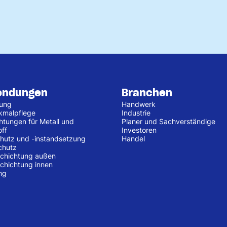
endungen
Branchen
tung
Handwerk
kmalpflege
Industrie
htungen für Metall und
Planer und Sachverständige
off
Investoren
hutz und -instandsetzung
Handel
chutz
chichtung außen
chichtung innen
ng