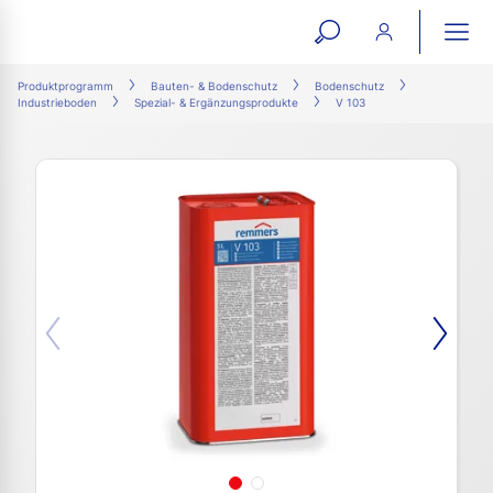
open
ope
search
mai
ation
Produktprogramm
Bauten- & Bodenschutz
Bodenschutz
Industrieboden
Spezial- & Ergänzungsprodukte
V 103
form
navi