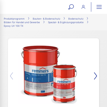
open
ope
search
mai
ation
Produktprogramm
Bauten- & Bodenschutz
Bodenschutz
Böden für Handel und Gewerbe
Spezial- & Ergänzungsprodukte
form
navi
Epoxy UV 100 TX