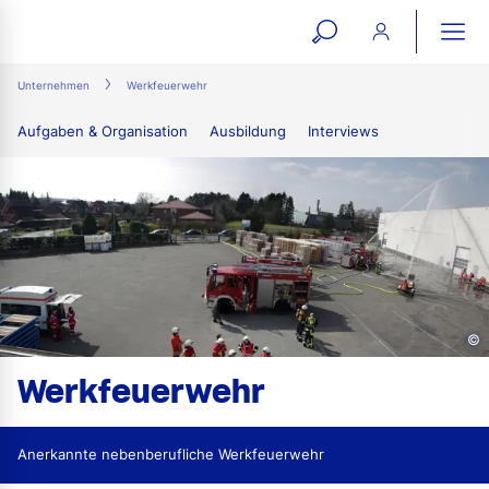
open
ope
search
mai
ation
Unternehmen
Werkfeuerwehr
form
navi
Aufgaben & Organisation
Ausbildung
Interviews
©
Werkfeuerwehr
Anerkannte nebenberufliche Werkfeuerwehr