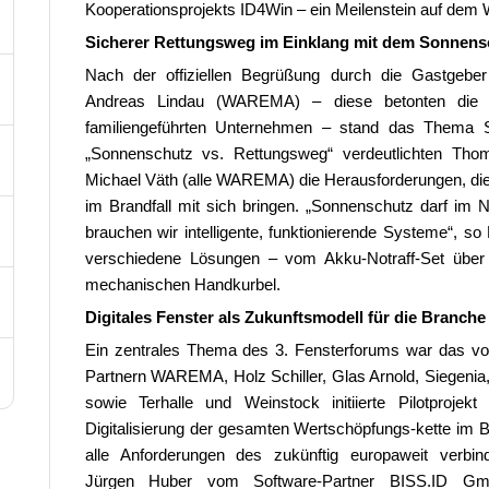
Kooperationsprojekts ID4Win – ein Meilenstein auf dem 
Sicherer Rettungsweg im Einklang mit dem Sonnens
Nach der offiziellen Begrüßung durch die Gastgebe
Andreas Lindau (WAREMA) – diese betonten die e
familiengeführten Unternehmen – stand das Thema S
„Sonnenschutz vs. Rettungsweg“ verdeutlichten T
Michael Väth (alle WAREMA) die Herausforderungen, 
im Brandfall mit sich bringen. „Sonnenschutz darf im No
brauchen wir intelligente, funktionierende Systeme“, so
verschiedene Lösungen – vom Akku-Notraff-Set über
mechanischen Handkurbel.
Digitales Fenster als Zukunftsmodell für die Branche
Ein zentrales Thema des 3. Fensterforums war das 
Partnern WAREMA, Holz Schiller, Glas Arnold, Siegeni
sowie Terhalle und Weinstock initiierte Pilotprojek
Digitalisierung der gesamten Wertschöpfungs-kette im Be
alle Anforderungen des zukünftig europaweit verbind
Jürgen Huber vom Software-Partner BISS.ID Gm