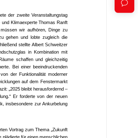
te der zweite Veranstaltungstag
r- und Klimaexperte Thomas Ranft
 müssen wir aufhören, Dinge zu
zu gehen und lobte zugleich die
hließend stellte Albert Schweitzer
ndschutzglas in Kombination mit
 Räume schaffen und gleichzeitig
perte. Bei einer beeindruckenden
von der Funktionalität moderner
wicklungen auf dem Fenstermarkt
zit: „2025 bleibt herausfordernd –
lung.“ Er forderte von der neuen
tik, insbesondere zur Ankurbelung
rten Vortrag zum Thema „Zukunft
te plädierte für einen menschlichen