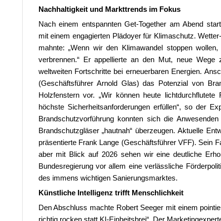
Nachhaltigkeit und Markttrends im Fokus
Nach einem entspannten Get-Together am Abend starte
mit einem engagierten Plädoyer für Klimaschutz. Wette
mahnte: „Wenn wir den Klimawandel stoppen wollen,
verbrennen.“ Er appellierte an den Mut, neue Wege 
weltweiten Fortschritte bei erneuerbaren Energien. Ansc
(Geschäftsführer Arnold Glas) das Potenzial von Bra
Holzfenstern vor. „Wir können heute lichtdurchflutete
höchste Sicherheitsanforderungen erfüllen“, so der Ex
Brandschutzvorführung konnten sich die Anwesenden 
Brandschutzgläser „hautnah“ überzeugen. Aktuelle Ent
präsentierte Frank Lange (Geschäftsführer VFF). Sein Fa
aber mit Blick auf 2026 sehen wir eine deutliche Erho
Bundesregierung vor allem eine verlässliche Förderpoli
des immens wichtigen Sanierungsmarktes.
Künstliche Intelligenz trifft Menschlichkeit
Den Abschluss machte Robert Seeger mit einem pointie
richtig rocken statt KI-Einheitsbrei“. Der Marketingexper