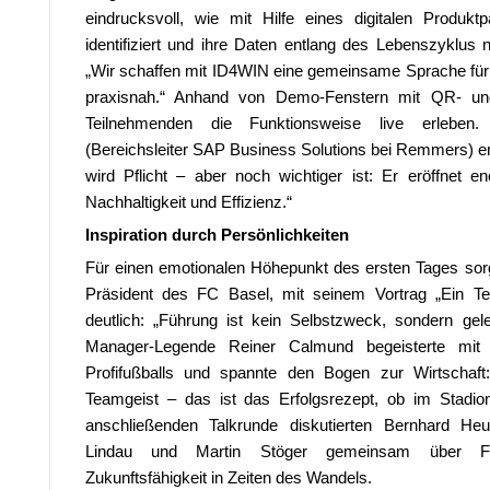
eindrucksvoll, wie mit Hilfe eines digitalen Produkt
identifiziert und ihre Daten entlang des Lebenszyklu
„Wir schaffen mit ID4WIN eine gemeinsame Sprache für 
praxisnah.“ Anhand von Demo-Fenstern mit QR- un
Teilnehmenden die Funktionsweise live erleben.
(Bereichsleiter SAP Business Solutions bei Remmers) er
wird Pflicht – aber noch wichtiger ist: Er eröffnet 
Nachhaltigkeit und Effizienz.“
Inspiration durch Persönlichkeiten
Für einen emotionalen Höhepunkt des ersten Tages sor
Präsident des FC Basel, mit seinem Vortrag „Ein T
deutlich: „Führung ist kein Selbstzweck, sondern gel
Manager-Legende Reiner Calmund begeisterte mi
Profifußballs und spannte den Bogen zur Wirtschaft
Teamgeist – das ist das Erfolgsrezept, ob im Stadi
anschließenden Talkrunde diskutierten Bernhard He
Lindau und Martin Stöger gemeinsam über Füh
Zukunftsfähigkeit in Zeiten des Wandels.