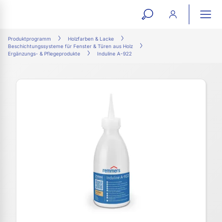
open
ope
search
mai
ation
Produktprogramm
Holzfarben & Lacke
Beschichtungssysteme für Fenster & Türen aus Holz
form
navi
Ergänzungs- & Pflegeprodukte
Induline A-922