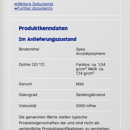
➥Weitere Dokumente
➥Further documents
Produktkenndaten
Im Anlieferungszustand
Bindemittel
Spez.
Acrylatpolymere
Dichte (20 °C)
Farblos: ca. 1,04
g/cm³ Weiß: ca.
1,14 g/cm³
Geruch
Mild
Glanzgrad
Seidenglänzend
Viskosität
5000 mPas
Die genannten Werte stellen typische
Produkteigenschaften dar und sind nicht als
verbindliche Produktspezifikationen zu verstehen.