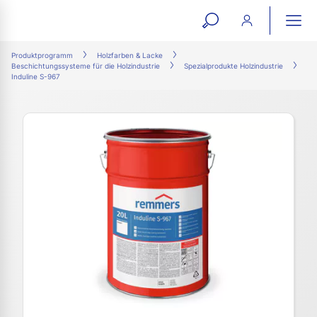
open
ope
search
mai
ation
Produktprogramm
Holzfarben & Lacke
Beschichtungssysteme für die Holzindustrie
Spezialprodukte Holzindustrie
form
navi
Induline S-967