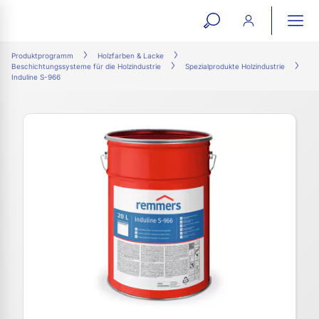
open
ope
search
mai
ation
Produktprogramm
Holzfarben & Lacke
Beschichtungssysteme für die Holzindustrie
Spezialprodukte Holzindustrie
form
navi
Induline S-966