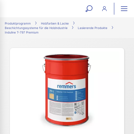
open
ope
search
mai
ation
Produktprogramm
Holzfarben & Lacke
Beschichtungssysteme für die Holzindustrie
Lasierende Produkte
form
navi
Induline T-797 Premium