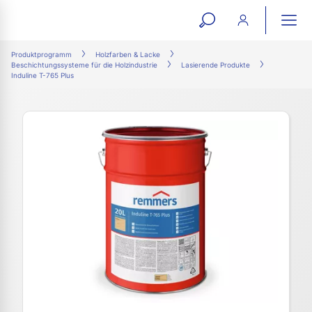
open
ope
search
mai
ation
Produktprogramm
Holzfarben & Lacke
Beschichtungssysteme für die Holzindustrie
Lasierende Produkte
form
navi
Induline T-765 Plus