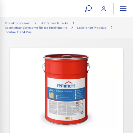
open
ope
search
mai
ation
Produktprogramm
Holzfarben & Lacke
Beschichtungssysteme für die Holzindustrie
Lasierende Produkte
form
navi
Induline T-734 Plus