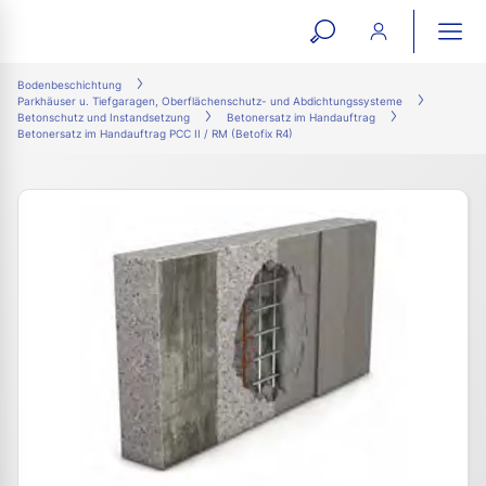
open
ope
search
mai
ation
Bodenbeschichtung
Parkhäuser u. Tiefgaragen, Oberflächenschutz- und Abdichtungssysteme
form
navi
Betonschutz und Instandsetzung
Betonersatz im Handauftrag
Betonersatz im Handauftrag PCC II / RM (Betofix R4)