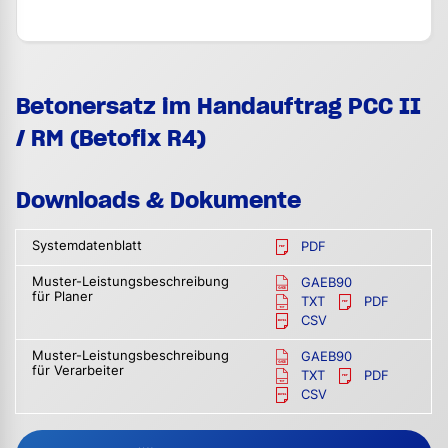
Betonersatz im Handauftrag PCC II
/ RM (Betofix R4)
Downloads & Dokumente
Systemdatenblatt
PDF
Muster-Leistungsbeschreibung
GAEB90
für Planer
TXT
PDF
CSV
Muster-Leistungsbeschreibung
GAEB90
für Verarbeiter
TXT
PDF
CSV